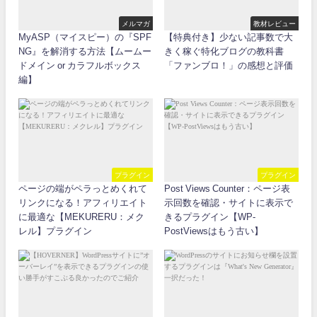
メルマガ
教材レビュー
MyASP（マイスピー）の『SPF
【特典付き】少ない記事数で大
NG』を解消する方法【ムームー
きく稼ぐ特化ブログの教科書
ドメイン or カラフルボックス
「ファンブロ！」の感想と評価
編】
プラグイン
プラグイン
ページの端がペラっとめくれて
Post Views Counter：ページ表
リンクになる！アフィリエイト
示回数を確認・サイトに表示で
に最適な【MEKURERU：メク
きるプラグイン【WP-
レル】プラグイン
PostViewsはもう古い】