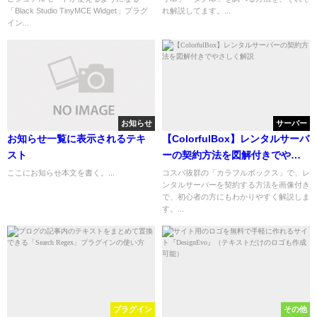
Widget
「Black Studio TinyMCE Widget」プラグ
れ解説してます。...
イン...
お知らせ
サーバー
お知らせ一覧に表示されるテキ
【ColorfulBox】レンタルサーバ
スト
ーの契約方法を図解付きでやさ
しく解説
ここにお知らせ本文を書く。...
コスパ抜群の「カラフルボックス」で、レ
ンタルサーバーを契約する方法を画像付き
で、初心者の方にもわかりやすく解説しま
す。...
プラグイン
その他