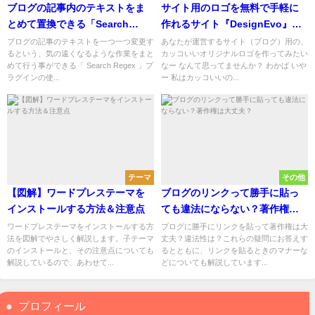
ブログの記事内のテキストをま
サイト用のロゴを無料で手軽に
とめて置換できる「Search
作れるサイト『DesignEvo』
Regex」プラグインの使い方
（テキストだけのロゴも作成可
ブログの記事のテキストを一つ一つ変更す
あなたが運営するサイト（ブログ）用の、
るという、気の遠くなるような作業をまと
カッコいいオリジナルロゴを作ってみたい
能）
めて行う事ができる「 Search Regex 」プ
なー なんて思ってませんか？ わかば いや
ラグインの使...
ー 私はカッコいいの...
テーマ
その他
【図解】ワードプレステーマを
ブログのリンクって勝手に貼っ
インストールする方法＆注意点
ても違法にならない？著作権は
大丈夫？
ワードプレステーマをインストールする方
ブログに勝手にリンクを貼って著作権は大
法を図解でやさしく解説します。子テーマ
丈夫？違法性は？これらの疑問にお答えす
のインストールと、その注意点についても
るとともに、リンクを貼るときのマナーな
解説しているので、あわせて...
どについても解説しています...
プロフィール