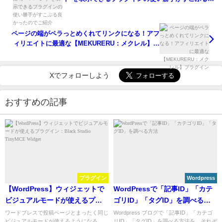
かったのでご紹介
ページの端がペラっとめくれてリンクになる！アフ
ィリエイトに最適な【MEKURERU：メクレル】プ
ラグイン
Xでフォローしよう
おすすめの記事
プラグイン
Wordpress
【WordPress】ウィジェットで
WordPressで「記事ID」「カテ
ビジュアルモードが使えるプラ
ゴリID」「タグID」を調べる方
グイン：Black Studio TinyMCE
法
ワードプレスで投稿ページとまったく同じ
Wordpress ブログで「記事ID」「カテゴ
ビジュアルモードが使えるようになる
リID」「タグID」を調べる方法を、それぞ