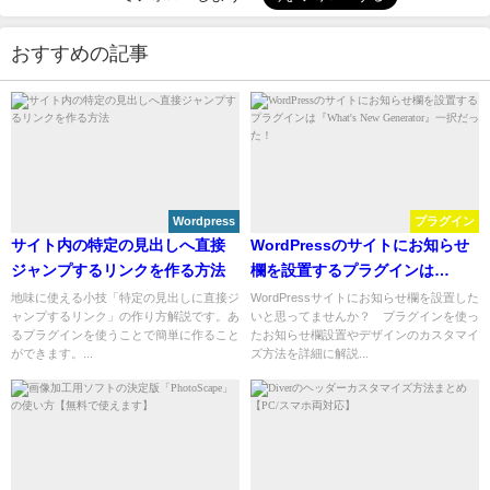
おすすめの記事
Wordpress
プラグイン
サイト内の特定の見出しへ直接
WordPressのサイトにお知らせ
ジャンプするリンクを作る方法
欄を設置するプラグインは
『What's New Generator』一択
地味に使える小技「特定の見出しに直接ジ
WordPressサイトにお知らせ欄を設置した
ャンプするリンク」の作り方解説です。あ
いと思ってませんか？ プラグインを使っ
だった！
るプラグインを使うことで簡単に作ること
たお知らせ欄設置やデザインのカスタマイ
ができます。...
ズ方法を詳細に解説...