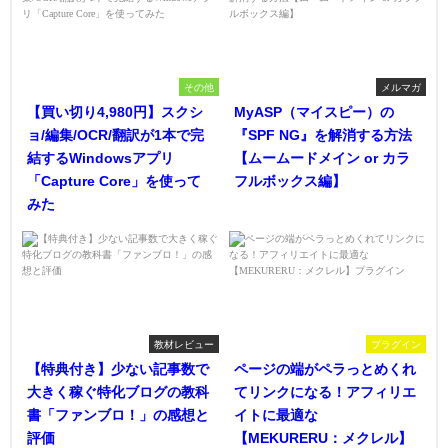
その他
メルマガ
【買い切り4,980円】スクシ
MyASP（マイスピー）の
ョ/編集/OCR/翻訳が1本で完
『SPF NG』を解消する方法
結するWindowsアプリ
【ムームードメイン or カラ
「Capture Core」を使って
フルボックス編】
みた
教材レビュー
プラグイン
【特典付き】少ない記事数で
ページの端がペラっとめくれ
大きく稼ぐ特化ブログの教科
てリンクになる！アフィリエ
書「ファンブロ！」の感想と
イトに最適な
評価
【MEKURERU：メクレル】