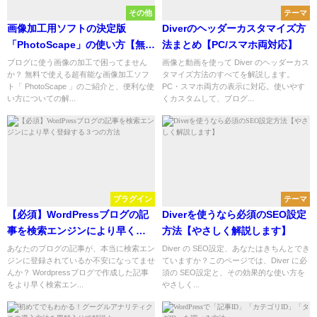
その他
テーマ
画像加工用ソフトの決定版
Diverのヘッダーカスタマイズ方
「PhotoScape」の使い方【無料
法まとめ【PC/スマホ両対応】
で使えます】
ブログに使う画像の加工で困ってません
画像と動画を使って Diver のヘッダーカス
か？ 無料で使える超有能な画像加工ソフ
タマイズ方法のすべてを解説します。
ト「 PhotoScape 」のご紹介と、便利な使
PC・スマホ両方の表示に対応。使いやす
い方についての解...
くカスタムして、ブログ...
プラグイン
テーマ
【必須】WordPressブログの記
Diverを使うなら必須のSEO設定
事を検索エンジンにより早く登
方法【やさしく解説します】
録する３つの方法
あなたのブログの記事が、本当に検索エン
Diver の SEO設定、あなたはきちんとでき
ジンに登録されているか不安になってませ
ていますか？このページでは、Diver に必
んか？ Wordpressブログで作成した記事
須の SEO設定と、その効果的な使い方を
をより早く検索エン...
やさしく...