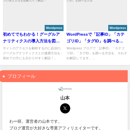
Wordpress
Wordpress
初めてでもわかる！グーグルア
WordPressで「記事ID」「カテ
ナリティクスの導入方法を図解
ゴリID」「タグID」を調べる方
入りで解説！
法
サイトのアクセスを解析するのに必須の、
Wordpress ブログで「記事ID」「カテゴ
グーグルアナリティクスとの連携方法を、
リID」「タグID」を調べる方法を、それぞ
初めての方にも分かりやすく解説！...
れ解説してます。...
プロフィール
山本
わー研。運営者の山本です。
ブログ運営が大好きな専業アフィリエイターです。