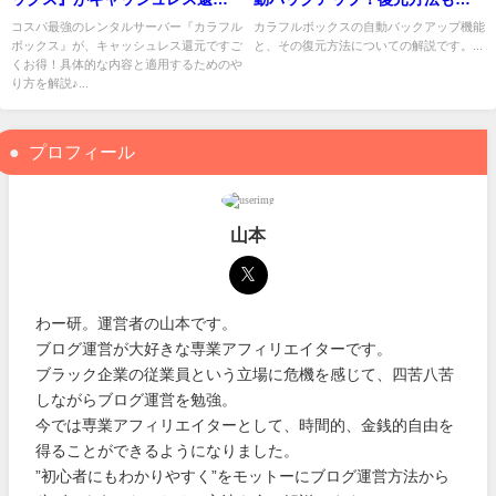
でさらにお得になってる件
わせて解説
コスパ最強のレンタルサーバー『カラフル
カラフルボックスの自動バックアップ機能
ボックス』が、キャッシュレス還元ですご
と、その復元方法についての解説です。...
くお得！具体的な内容と適用するためのや
り方を解説♪...
プロフィール
山本
わー研。運営者の山本です。
ブログ運営が大好きな専業アフィリエイターです。
ブラック企業の従業員という立場に危機を感じて、四苦八苦
しながらブログ運営を勉強。
今では専業アフィリエイターとして、時間的、金銭的自由を
得ることができるようになりました。
”初心者にもわかりやすく”をモットーにブログ運営方法から