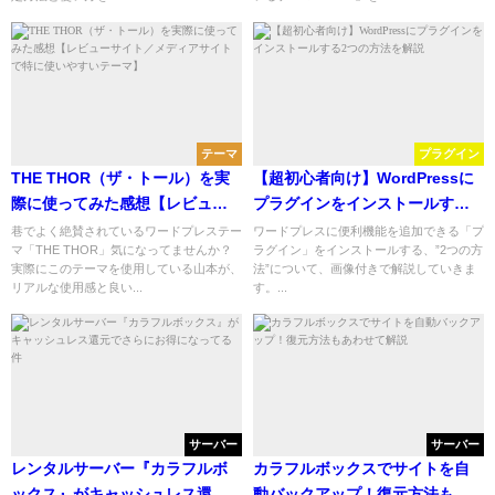
テーマ
プラグイン
THE THOR（ザ・トール）を実
【超初心者向け】WordPressに
際に使ってみた感想【レビュー
プラグインをインストールする2
サイト／メディアサイトで特に
つの方法を解説
巷でよく絶賛されているワードプレステー
ワードプレスに便利機能を追加できる「プ
マ「THE THOR」気になってませんか？
ラグイン」をインストールする、”2つの方
使いやすいテーマ】
実際にこのテーマを使用している山本が、
法”について、画像付きで解説していきま
リアルな使用感と良い...
す。...
サーバー
サーバー
レンタルサーバー『カラフルボ
カラフルボックスでサイトを自
ックス』がキャッシュレス還元
動バックアップ！復元方法もあ