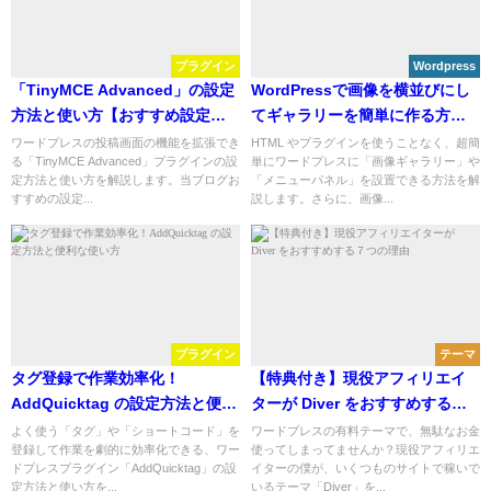
プラグイン
Wordpress
「TinyMCE Advanced」の設定
WordPressで画像を横並びにし
方法と使い方【おすすめ設定も
てギャラリーを簡単に作る方法
あわせて紹介】
【メニューパネルも作成可能】
ワードプレスの投稿画面の機能を拡張でき
HTML やプラグインを使うことなく、超簡
る「TinyMCE Advanced」プラグインの設
単にワードプレスに「画像ギャラリー」や
定方法と使い方を解説します。当ブログお
「メニューパネル」を設置できる方法を解
すすめの設定...
説します。さらに、画像...
プラグイン
テーマ
タグ登録で作業効率化！
【特典付き】現役アフィリエイ
AddQuicktag の設定方法と便利
ターが Diver をおすすめする７
な使い方
つの理由
よく使う「タグ」や「ショートコード」を
ワードプレスの有料テーマで、無駄なお金
登録して作業を劇的に効率化できる、ワー
使ってしまってませんか？現役アフィリエ
ドプレスプラグイン「AddQuicktag」の設
イターの僕が、いくつものサイトで稼いで
定方法と使い方を...
いるテーマ「Diver」を...