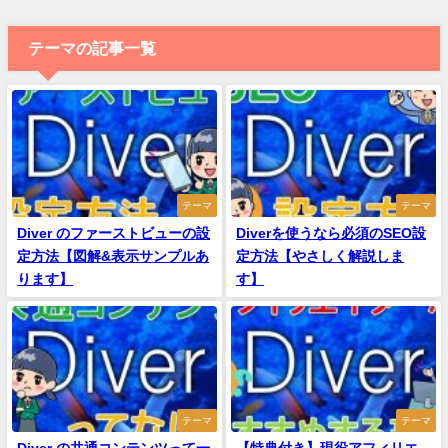
テーマの記事一覧
テーマ
テーマ
Diver のファーストビューの設
Diverを使うなら必須のSEO設
定方法【図解&表示サンプルあ
定方法【やさしく解説しま
ります】
す】
テーマ
テーマ