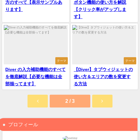
方のすべて【表示サンプルあ
ボタン機能の使い方を解説
ります】
【クリック率がアップしま
す】
テーマ
テーマ
Diver の入力補助機能のすべて
【Diver】タブウィジェットの
を徹底解説【必要な機能は全
使い方＆エリアの数を変更す
部揃ってます】
る方法
2 / 3
プロフィール