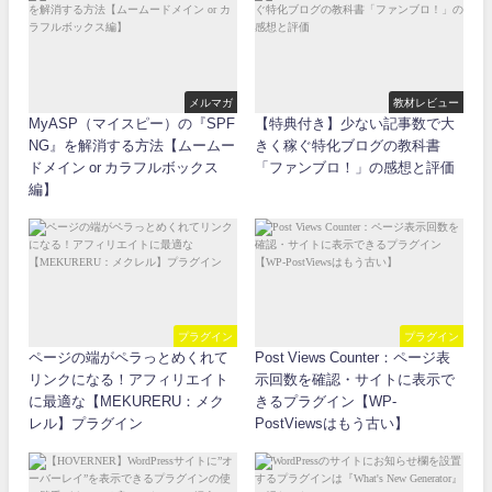
メルマガ
教材レビュー
MyASP（マイスピー）の『SPF
【特典付き】少ない記事数で大
NG』を解消する方法【ムームー
きく稼ぐ特化ブログの教科書
ドメイン or カラフルボックス
「ファンブロ！」の感想と評価
編】
プラグイン
プラグイン
ページの端がペラっとめくれて
Post Views Counter：ページ表
リンクになる！アフィリエイト
示回数を確認・サイトに表示で
に最適な【MEKURERU：メク
きるプラグイン【WP-
レル】プラグイン
PostViewsはもう古い】