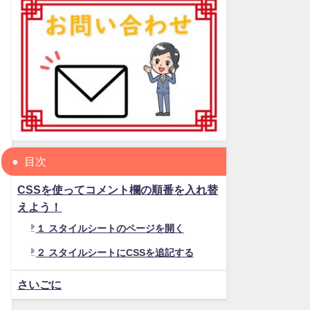
目次
CSSを使ってコメント欄の順番を入れ替
えよう！
１ スタイルシートのページを開く
２ スタイルシートにCSSを追記する
さいごに