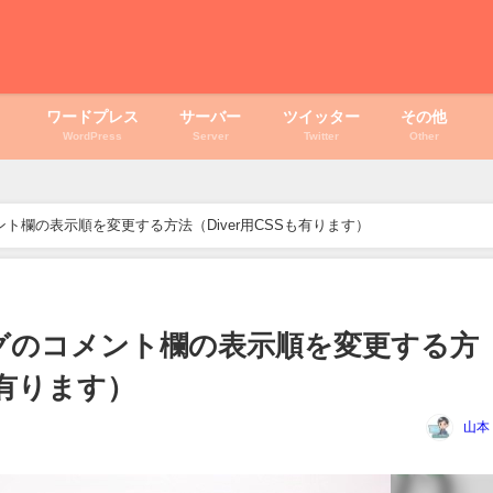
ワードプレス
サーバー
ツイッター
その他
WordPress
Server
Twitter
Other
ト欄の表示順を変更する方法（Diver用CSSも有ります）
グのコメント欄の表示順を変更する方
も有ります）
山本