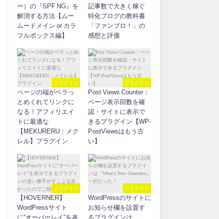
ー）の『SPF NG』を
記事数で大きく稼ぐ
解消する方法【ムー
特化ブログの教科書
ムードメイン or カラ
「ファンブロ！」の
フルボックス編】
感想と評価
プラグイン
プラグイン
ページの端がペラっ
Post Views Counter：
とめくれてリンクに
ページ表示回数を確
なる！アフィリエイ
認・サイトに表示で
トに最適な
きるプラグイン【WP-
【MEKURERU：メク
PostViewsはもう古
レル】プラグイン
い】
プラグイン
プラグイン
【HOVERNER】
WordPressのサイトに
WordPressサイト
お知らせ欄を設置す
に”オーバーレイ”を表
るプラグインは