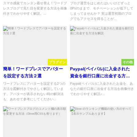
方法を画像付きで解説
スマホ感覚でカンタン着せ替え！ワードプ
ブログ運営をはじめたはいいけどずっと
レスブログで見た目を変更する方法を画像
0PVのままで、モチベーションが低下して
付きでわかりやすく解説。...
しまってませんか？ 実は運営初期のブロ
グでもアクセスを得ることが...
プラグイン
その他
簡単！ワードプレスでアバター
Paypal(ペイパル)に入金された
を設定する方法２選
資金を銀行口座に出金する方法
を解説
ワードプレスにアバターを設定する2つの
Paypal(ペイパル)に入金されたお金を、あ
方法を図解付きでやさしく解説していま
なたの銀行口座に出金する方法を画像付き
す。アバターが表示されない時の解決法
でわかりやすく解説♪...
も、あわせて参考にしてください...