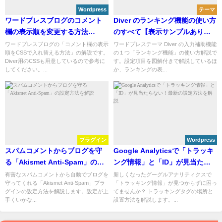
Wordpress
テーマ
ワードプレスブログのコメント
Diver のランキング機能の使い方
欄の表示順を変更する方法
のすべて【表示サンプルありま
（Diver用CSSも有ります）
す】
ワードプレスブログの「コメント欄の表示
ワードプレステーマ Diver の入力補助機能
順をCSSで入れ替える方法」の解説です。
の１つ「ランキング機能」の使い方解説で
Diver用のCSSも用意しているので参考に
す。設定項目を図解付きで解説しているほ
してください。...
か、ランキングの表...
プラグイン
Wordpress
スパムコメントからブログを守
Google Analyticsで「トラッキ
る「Akismet Anti-Spam」の設
ング情報」と「ID」が見当たら
定方法を解説
ない！最新の設定方法を解説
有害なスパムコメントから自動でブログを
新しくなったグーグルアナリティクスで
守ってくれる「Akismet Anti-Spam」プラ
「トラッキング情報」が見つからずに困っ
グインの設定方法を解説します。設定が上
てませんか？ トラッキングタグの場所と
手くいかな...
設置方法を解説します。...