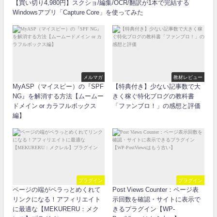
【買い切り4,980円】スクショ/編集/OCR/翻訳が1本で完結する
Windowsアプリ「Capture Core」を使ってみた
メルマガ
教材レビュー
MyASP（マイスピー）の『SPF
【特典付き】少ない記事数で大
NG』を解消する方法【ムームー
きく稼ぐ特化ブログの教科書
ドメイン or カラフルボックス
「ファンブロ！」の感想と評価
編】
プラグイン
プラグイン
ページの端がペラっとめくれて
Post Views Counter：ページ表
リンクになる！アフィリエイト
示回数を確認・サイトに表示で
に最適な【MEKURERU：メク
きるプラグイン【WP-