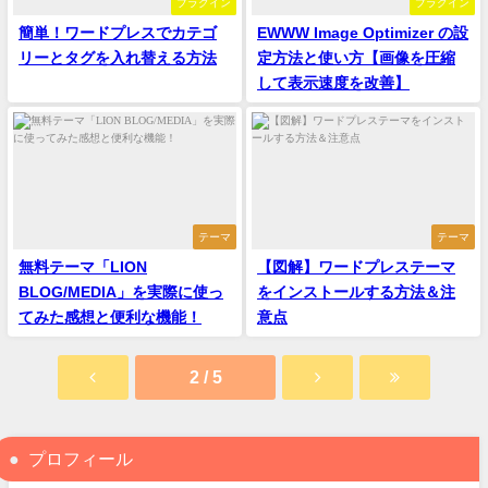
プラグイン
プラグイン
簡単！ワードプレスでカテゴ
EWWW Image Optimizer の設
リーとタグを入れ替える方法
定方法と使い方【画像を圧縮
して表示速度を改善】
テーマ
テーマ
無料テーマ「LION
【図解】ワードプレステーマ
BLOG/MEDIA」を実際に使っ
をインストールする方法＆注
てみた感想と便利な機能！
意点
2 / 5
プロフィール